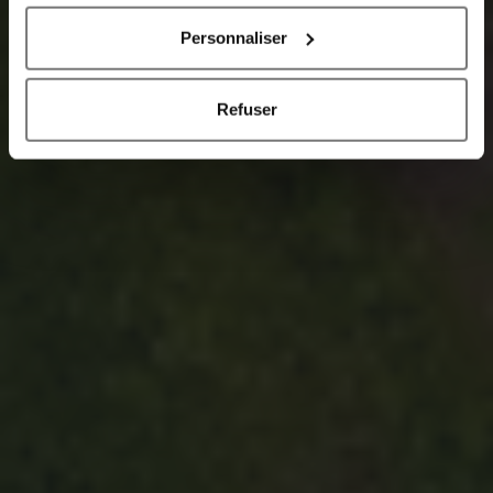
company’s raison d’être with the employee’s and
the citizen’s one.
Personnaliser
Refuser