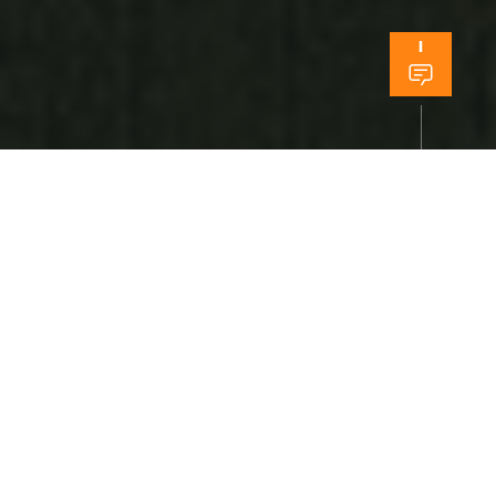
01
We care about
Our Environment
.
Our technologies directly contribute the