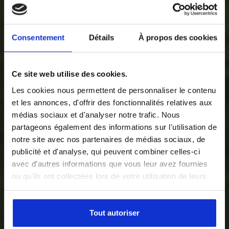
For a sovereign,
Consentement
Détails
À propos des cookies
high-
Ce site web utilise des cookies.
performance
Les cookies nous permettent de personnaliser le contenu
and sustainable
et les annonces, d'offrir des fonctionnalités relatives aux
médias sociaux et d'analyser notre trafic. Nous
industry
partageons également des informations sur l'utilisation de
notre site avec nos partenaires de médias sociaux, de
publicité et d'analyse, qui peuvent combiner celles-ci
The ECM Group is committed to sustainable, low-
avec d'autres informations que vous leur avez fournies
carbon and virtuous industry. Its teams design and
ou qu'ils ont collectées lors de votre utilisation de leurs
manufacture high technology equipment. They
services.
strive to combine the technological challenges of
innovation, manufacturing and decarbonization.
Together, we bring ethical and societal issues to our
Tout autoriser
value chains. Our ambition is to combine the