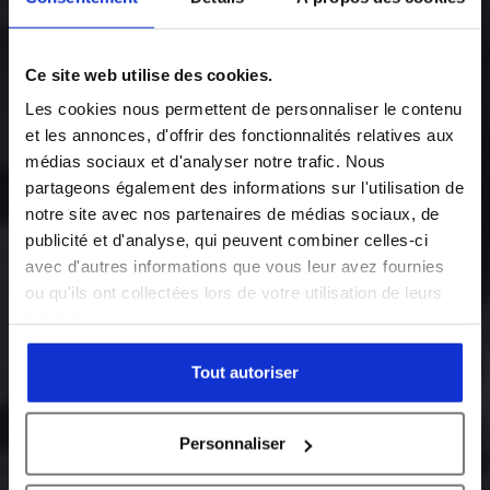
Industrial
Ce site web utilise des cookies.
innovation,
Les cookies nous permettent de personnaliser le contenu
et les annonces, d'offrir des fonctionnalités relatives aux
at the heart of
médias sociaux et d'analyser notre trafic. Nous
partageons également des informations sur l'utilisation de
our activities
notre site avec nos partenaires de médias sociaux, de
publicité et d'analyse, qui peuvent combiner celles-ci
avec d'autres informations que vous leur avez fournies
At ECM, industrial innovation is : improve our
ou qu'ils ont collectées lors de votre utilisation de leurs
processes and invest in research and development
services.
to always offer our customers more effective
solutions.
Tout autoriser
Personnaliser